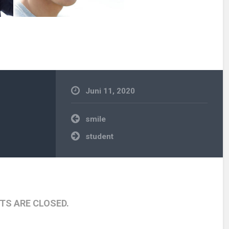
Juni 11, 2020
Beitragsnavigation
smile
student
S ARE CLOSED.