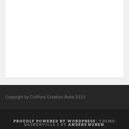
Copyright by Coiffure Création Anita 2025
PROUDLY POWERED BY WORDPRESS
|
THEME:
BASKERVILLE 2 BY
ANDERS NOREN
.