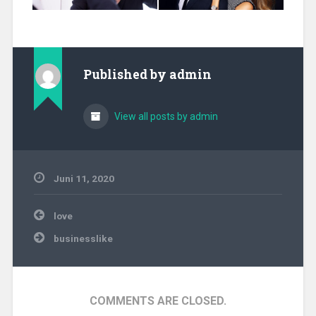
Published by
admin
View all posts by admin
Juni 11, 2020
Beitragsnavigation
love
businesslike
COMMENTS ARE CLOSED.