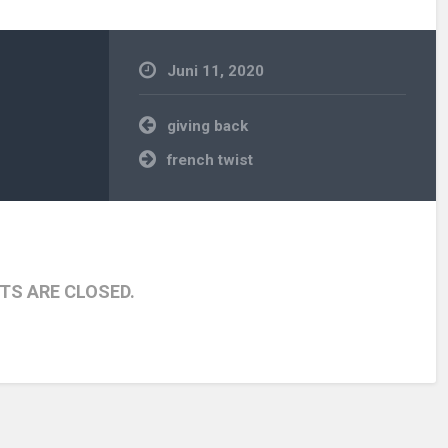
Juni 11, 2020
Beitragsnavigation
giving back
french twist
S ARE CLOSED.